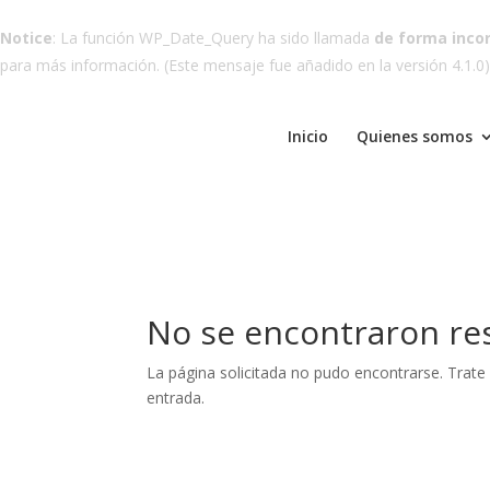
Notice
: La función WP_Date_Query ha sido llamada
de forma inco
para más información. (Este mensaje fue añadido en la versión 4.1.0)
take
casino siteleri
jojobet
dizipal
jojobet
Inicio
Quienes somos
No se encontraron re
La página solicitada no pudo encontrarse. Trate 
entrada.