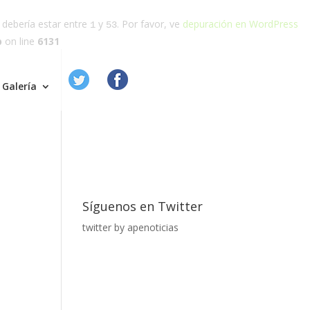
o debería estar entre
y
. Por favor, ve
depuración en WordPress
1
53
p
on line
6131
Galería
Síguenos en Twitter
twitter by apenoticias