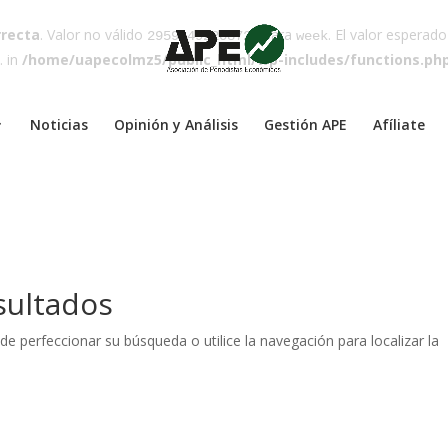
rrecta
. Valor no válido
para
. El valor esperad
29591492208720
week
. in
/home/uapecolmz5/public_html/wp-includes/functions.ph
Noticias
Opinión y Análisis
Gestión APE
Afíliate
sultados
de perfeccionar su búsqueda o utilice la navegación para localizar la