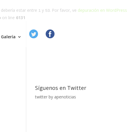
o debería estar entre
y
. Por favor, ve
depuración en WordPress
1
53
p
on line
6131
Galería
Síguenos en Twitter
twitter by apenoticias