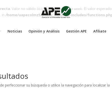
rrecta
. Valor no válido
para
. El valor esperad
31187931838042
week
. in
/home/uapecolmz5/public_html/wp-includes/functions.ph
Noticias
Opinión y Análisis
Gestión APE
Afíliate
sultados
de perfeccionar su búsqueda o utilice la navegación para localizar la