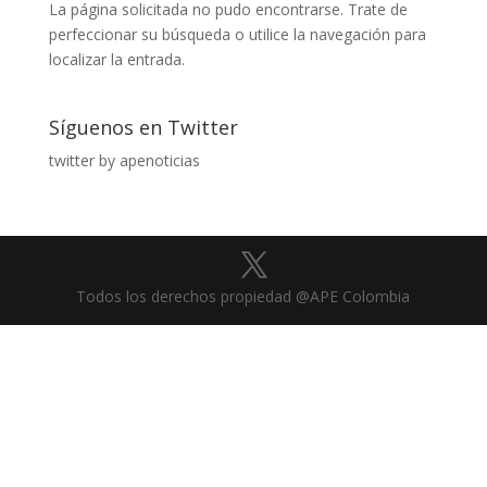
La página solicitada no pudo encontrarse. Trate de
perfeccionar su búsqueda o utilice la navegación para
localizar la entrada.
Síguenos en Twitter
twitter by apenoticias
Todos los derechos propiedad @APE Colombia