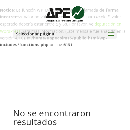
Notice
: La función WP_Date_Query ha sido llamada
de forma
incorrecta
. Valor no válido
para
. El valor
59235689077999
week
esperado debería estar entre
y
. Por favor, ve
depuración en
1
53
WordPress
para más información. (Este mensaje fue añadido en la
Seleccionar página
versión 4.1.0). in
/home/uapecolmz5/public_html/wp-
includes/functions.php
on line
6131
casino siteleri
jojobet
porno izle
new casino
jojobet
No se encontraron
resultados