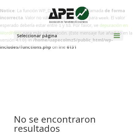
Notice
: La función WP_Date_Query ha sido llamada
de forma
incorrecta
. Valor no válido
para
. El valor
6788290248137
week
esperado debería estar entre
y
. Por favor, ve
depuración en
1
53
WordPress
para más información. (Este mensaje fue añadido en la
Seleccionar página
versión 4.1.0). in
/home/uapecolmz5/public_html/wp-
includes/functions.php
on line
6131
casino siteleri
jojobet
taraftarium24
new casino
jojobet
No se encontraron
resultados